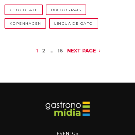
CHOCOLATE
DIA DOS PAIS
KOPENHAGEN
LÍNGUA DE GATO
N
1
2
…
16
NEXT PAGE
a
v
e
g
a
ç
EVENTOS