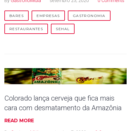
By
GastronoMídia
setembro 23, 2020
0 Comments
o
r
BARES
EMPRESAS
GASTRONOMIA
i
RESTAURANTES
SEHAL
a
:
N
e
g
Colorado lança cerveja que fica mais
ó
cara com desmatamento da Amazônia
c
READ MORE
i