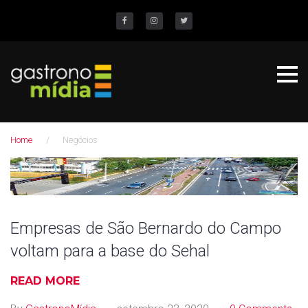
S
k
Facebook
Instagram
Twitter
i
p
t
o
c
Home
/
Negócios
o
n
C
t
a
e
n
t
Empresas de São Bernardo do Campo
t
voltam para a base do Sehal
e
g
READ MORE