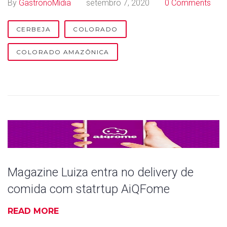
By
GastronoMídia
setembro 7, 2020
0 Comments
o
s
CERBEJA
COLORADO
COLORADO AMAZÔNICA
Magazine Luiza entra no delivery de
comida com statrtup AiQFome
READ MORE