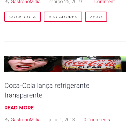
By
GastronoMídia
março 25, 2019
1 Comment
COCA-COLA
VINGADORES
ZERO
Coca-Cola lança refrigerante
transparente
READ MORE
By
GastronoMídia
julho 1, 2018
0 Comments