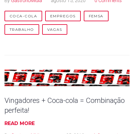
By
GastronoMídia
agosto 15, 2020
0 Comments
o
c
COCA-COLA
EMPREGOS
FEMSA
a
TRABALHO
VAGAS
-
C
o
l
a
Vingadores + Coca-cola = Combinação
perfeita!
READ MORE