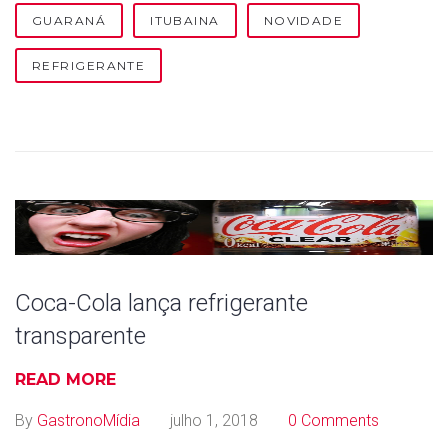
e
GUARANÁ
ITUBAINA
NOVIDADE
f
REFRIGERANTE
r
i
g
e
r
a
Coca-Cola lança refrigerante
transparente
n
READ MORE
t
By
GastronoMídia
julho 1, 2018
0 Comments
e