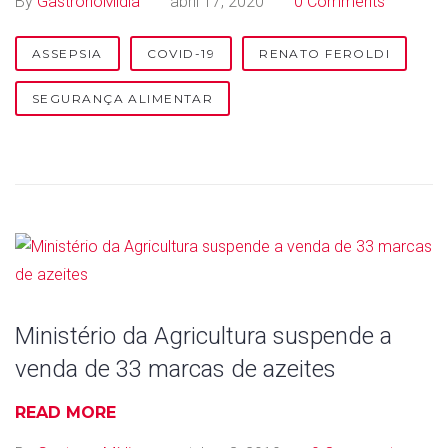
By
GastronoMídia
abril 17, 2020
0 Comments
e
g
ASSEPSIA
COVID-19
RENATO FEROLDI
u
SEGURANÇA ALIMENTAR
r
a
n
ç
a
Ministério da Agricultura suspende a
A
venda de 33 marcas de azeites
l
READ MORE
i