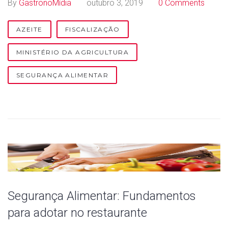
By
GastronoMídia
outubro 3, 2019
0 Comments
m
e
AZEITE
FISCALIZAÇÃO
n
MINISTÉRIO DA AGRICULTURA
t
SEGURANÇA ALIMENTAR
a
r
Segurança Alimentar: Fundamentos
para adotar no restaurante