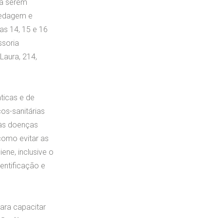
 a serem
pedagem e
as 14, 15 e 16
ssoria
Laura, 214,
ticas e de
os-sanitárias
 às doenças
como evitar as
ne, inclusive o
dentificação e
ara capacitar