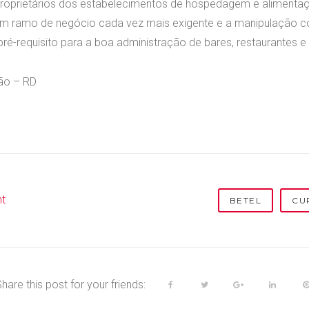
 proprietários dos estabelecimentos de hospedagem e alimentaç
m ramo de negócio cada vez mais exigente e a manipulação c
ré-requisito para a boa administração de bares, restaurantes e h
ão – RD
t
BETEL
CU
hare this post for your friends:
F
T
G
L
a
w
o
i