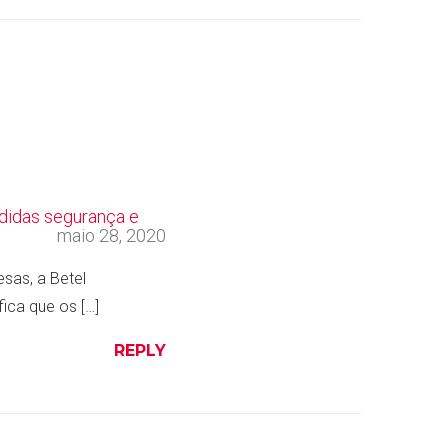
n
t
e
r
e
s
t
didas segurança e
maio 28, 2020
esas, a Betel
ica que os […]
REPLY