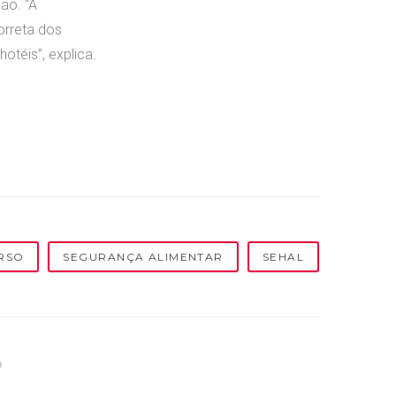
ão. “A
orreta dos
otéis”, explica.
RSO
SEGURANÇA ALIMENTAR
SEHAL
P
i