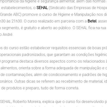
importância da higiene e segurança alimentar, além das normas
 estabelecimentos, o
SEHAL
(Sindicato das Empresas de Hos
Grande ABC) promove o curso de Higiene e Manipulação nos di
h30 às 21h30. O curso realizado em parceria com a
Betel
, asse
 segmento, é gratuito e aberto ao público. O SEHAL fica na rua 
o André.
os do curso estão estabelecer requisitos essenciais de boas prá
peracionais padronizados, que garantam as condições higiênic
 O programa destaca diversos aspectos como os relacionados
r alimentos, orienta sobre a forma adequada de manipulação e 
 de contaminações, além de condicionamento e padrões de higie
onários. Outras dicas se referem ao recebimento de material, i
e produtos e preparo, tudo de forma correta.
SEHAL, Roberto Moreira, explica que o curso foi desenvolvido p