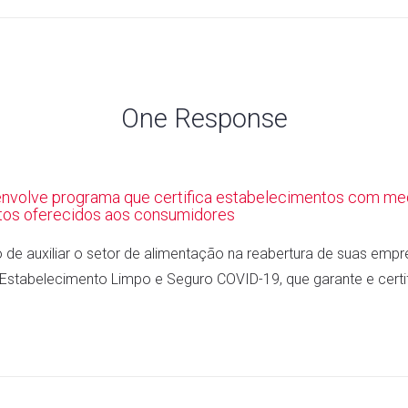
c
i
o
n
e
t
g
k
b
t
l
e
o
e
e
d
o
r
+
I
One Response
k
n
envolve programa que certifica estabelecimentos com me
ntos oferecidos aos consumidores
to de auxiliar o setor de alimentação na reabertura de suas empr
Estabelecimento Limpo e Seguro COVID-19, que garante e certif