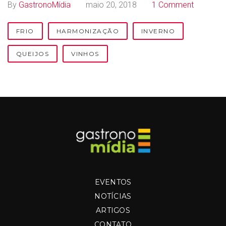
By
GastronoMídia
maio 20, 2018
1 Comment
FRIO
HARMONIZAÇÃO
INVERNO
QUEIJOS
VINHOS
EVENTOS
NOTÍCIAS
ARTIGOS
CONTATO