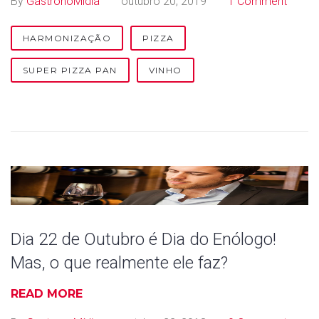
By
GastronoMídia
outubro 20, 2019
1 Comment
a
r
HARMONIZAÇÃO
PIZZA
m
SUPER PIZZA PAN
VINHO
o
n
i
z
a
Dia 22 de Outubro é Dia do Enólogo!
ç
Mas, o que realmente ele faz?
ã
READ MORE
o