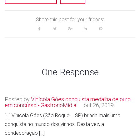
Share this post for your friends:
F
T
G
L
P
a
w
o
i
i
c
i
o
n
n
e
t
g
k
t
b
t
l
e
e
o
e
e
d
r
One Response
o
r
+
I
e
k
n
s
t
Posted by
Vinícola Góes conquista medalha de ouro
em concurso - GastronoMídia
out 26, 2019
[…] Vinícola Góes (São Roque – SP) brinda mais uma
conquista no mundo dos vinhos. Desta vez, a
condecoração […]