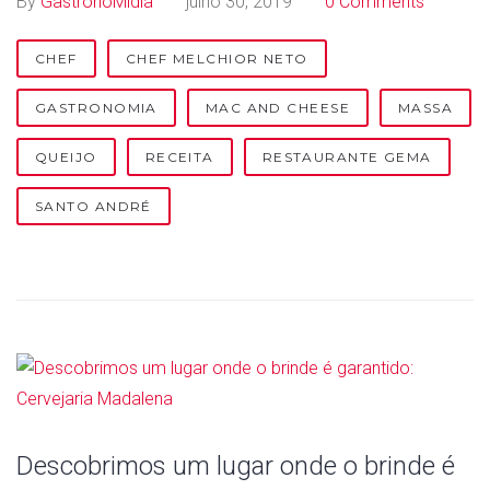
By
GastronoMídia
julho 30, 2019
0 Comments
0
d
CHEF
CHEF MELCHIOR NETO
e
GASTRONOMIA
MAC AND CHEESE
MASSA
j
QUEIJO
RECEITA
RESTAURANTE GEMA
u
SANTO ANDRÉ
l
h
o
d
e
Descobrimos um lugar onde o brinde é
2