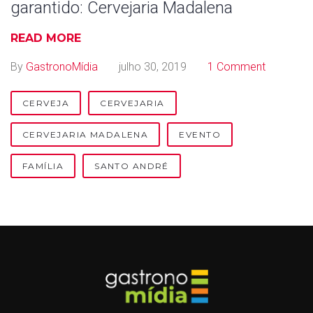
garantido: Cervejaria Madalena
0
READ MORE
1
By
GastronoMídia
julho 30, 2019
1 Comment
9
CERVEJA
CERVEJARIA
CERVEJARIA MADALENA
EVENTO
FAMÍLIA
SANTO ANDRÉ