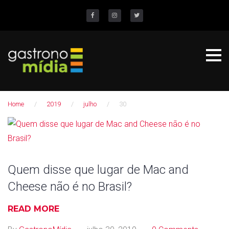
S
k
Facebook
Instagram
Twitter
i
p
t
o
c
Home
/
2019
/
julho
/
30
o
n
D
t
i
e
n
a
Quem disse que lugar de Mac and
t
Cheese não é no Brasil?
:
3
READ MORE