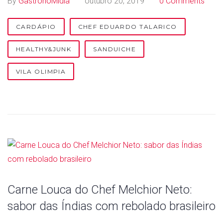
By
GastronoMídia
outubro 20, 2019
0 Comments
a
n
CARDÁPIO
CHEF EDUARDO TALARICO
d
HEALTHY&JUNK
SANDUICHE
u
VILA OLIMPIA
i
c
h
e
Carne Louca do Chef Melchior Neto:
sabor das Índias com rebolado brasileiro