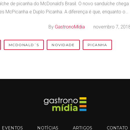
che de picanha do McDonald’s Brasil. O novo sanduíche cheg
ões McPicanha e Duplo Picanha. A diferença é que, enquanto o…
By
GastronoMídia
novembro 7, 201
MCDONALD´S
NOVIDADE
PICANHA
EVENTOS
NOTÍCIAS
ARTIGOS
CONTATO