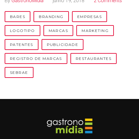
By
GastronoMídia
junho 19, 2018
2 Comments
a
t
BARES
BRANDING
EMPRESAS
e
LOGOTIPO
MARCAS
MARKETING
n
PATENTES
PUBLICIDADE
t
REGISTRO DE MARCAS
RESTAURANTES
e
SEBRAE
s