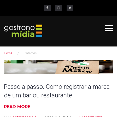
S
k
Facebook
Instagram
Twitter
i
p
t
o
c
Home
/
Patentes
o
n
T
t
a
e
n
g
Passo a passo. Como registrar a marca
t
de um bar ou restaurante
:
P
READ MORE