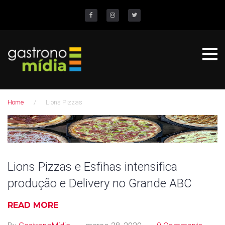
S
k
Facebook
Instagram
Twitter
i
p
t
o
c
Home
/
Lions Pizzas
o
n
T
t
a
e
n
g
Lions Pizzas e Esfihas intensifica
t
produção e Delivery no Grande ABC
:
L
READ MORE