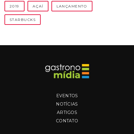
ç
2019
AÇAÍ
LANÇAMENTO
a
STARBUCKS
í
EVENTOS
NOTÍCIAS
ARTIGOS
CONTATO