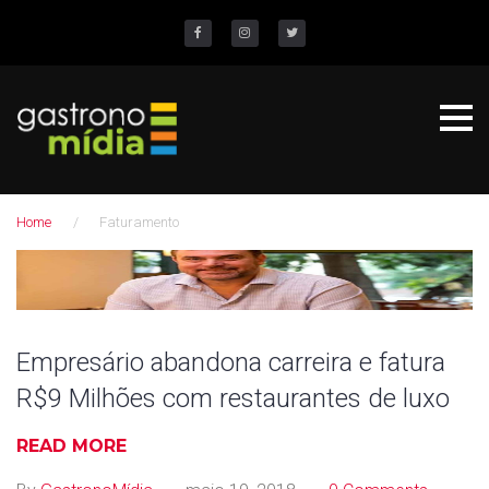
S
k
Facebook
Instagram
Twitter
i
p
t
o
c
Home
/
Faturamento
o
n
T
t
a
e
n
g
Empresário abandona carreira e fatura
t
R$9 Milhões com restaurantes de luxo
:
F
READ MORE