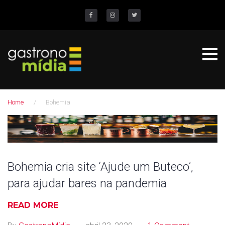
S
k
Facebook
Instagram
Twitter
i
p
t
o
c
Home
/
Bohemia
o
n
T
t
a
e
n
g
Bohemia cria site ‘Ajude um Buteco’,
t
para ajudar bares na pandemia
:
B
READ MORE