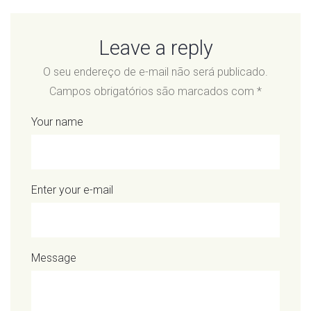
o
e
e
d
r
o
r
+
I
e
Leave a reply
k
n
s
t
O seu endereço de e-mail não será publicado.
Campos obrigatórios são marcados com
*
Your name
Enter your e-mail
Message