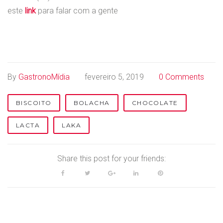
este
link
para falar com a gente
By
GastronoMídia
fevereiro 5, 2019
0 Comments
BISCOITO
BOLACHA
CHOCOLATE
LACTA
LAKA
Share this post for your friends:
F
T
G
L
P
a
w
o
i
i
c
i
o
n
n
e
t
g
k
t
b
t
l
e
e