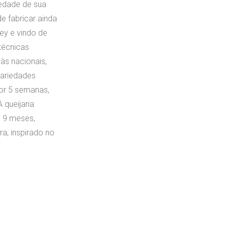
iedade de sua
e fabricar ainda
ey e vindo de
técnicas
às nacionais,
variedades
por 5 semanas,
 queijaria
u 9 meses,
ra, inspirado no