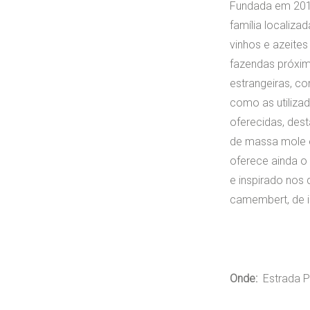
Fundada em 2016
família localiza
vinhos e azeites
fazendas próxim
estrangeiras, c
como as utilizad
oferecidas, des
de massa mole e 
oferece ainda o
e inspirado nos 
camembert, de i
Onde:
Estrada P