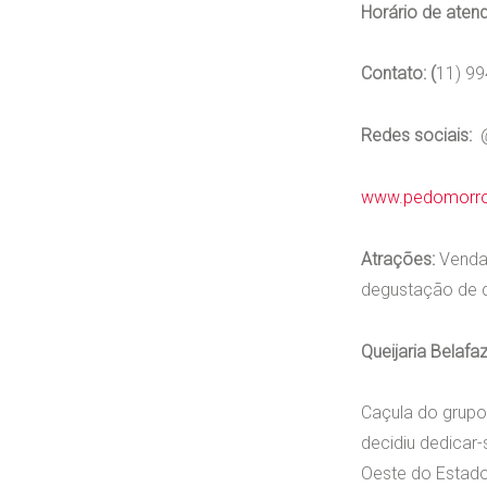
Horário de aten
Contato: (
11) 9
Redes sociais:
www.pedomorro
Atrações:
Venda 
degustação de qu
Queijaria Belafa
Caçula do grupo,
decidiu dedicar-
Oeste do Estado,