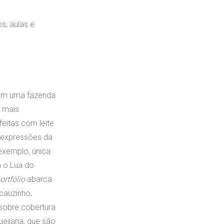
s, aulas e
a em uma fazenda
s mais
feitas com leite
s expressões da
exemplo, única
á o Lua do
ortfólio
abarca
cauzinho,
sobre cobertura
eijaria, que são