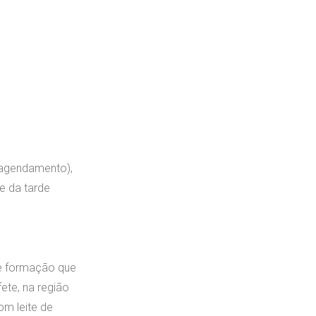
m agendamento),
e da tarde
 de formação que
ete, na região
om leite de