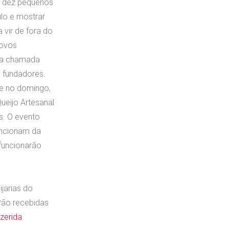
e dez pequenos
ulo e mostrar
 vir de fora do
novos
uma chamada
 fundadores.
e no domingo,
ueijo Artesanal
. O evento
uncionam da
funcionarão
jarias do
rão recebidas
zenda