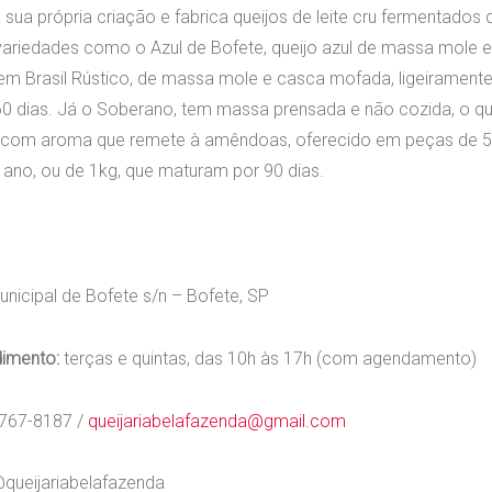
sua própria criação e fabrica queijos de leite cru fermentados 
ariedades como o Azul de Bofete, queijo azul de massa mole 
em Brasil Rústico, de massa mole e casca mofada, ligeirament
0 dias. Já o Soberano, tem massa prensada e não cozida, o qu
, com aroma que remete à amêndoas, oferecido em peças de 5
 ano, ou de 1kg, que maturam por 90 dias.
unicipal de Bofete s/n – Bofete, SP
dimento:
terças e quintas, das 10h às 17h (com agendamento)
767-8187 /
queijariabelafazenda@gmail.com
queijariabelafazenda