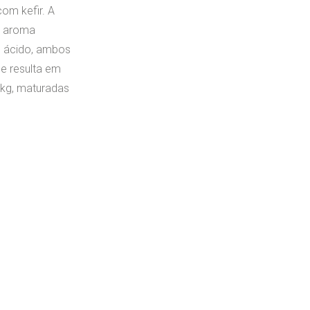
com kefir. A
e aroma
e ácido, ambos
e resulta em
kg, maturadas