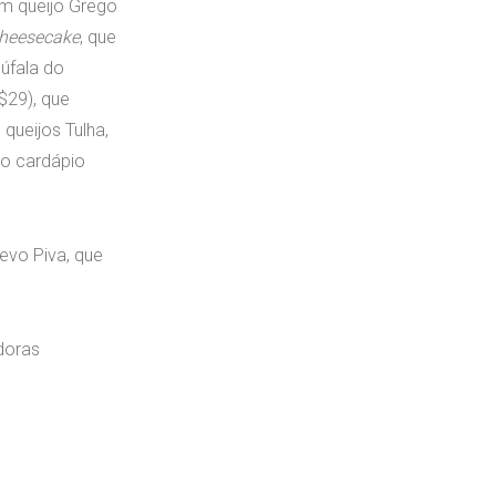
com queijo Grego
heesecake
, que
búfala do
$29), que
queijos Tulha,
do cardápio
evo Piva, que
doras