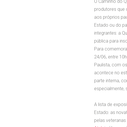
O Caminho do Qu
produtores que d
aos próprios pau
Estado ou do pa
integrantes: a Q
pública para in
Para comemorar 
24/06, entre 10
Paulista, com os
acontece no est
parte interna, 
especialmente, s
A lista de expo
Estado: as nova
pelas veteranas