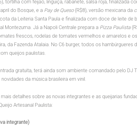
), tortilha com feijão, linguiça, rabanete, salsa roja, finalizada 
april do Bosque, e a
Pay de Queso
(R$8), versão mexicana da
c
icota da Leiteria Santa Paula e finalizada com doce de leite de 
nal Montezuma. Já a Napoli Centrale prepara a
Pizza Paulista
(R
omates frescos, rodelas de tomates vermelhos e amarelos e os 
ira, da Fazenda Atalaia. No C6 burger, todos os hambúrgueres 
om queijos paulistas.
ntrada gratuita, terá ainda som ambiente comandado pelo DJ T
 novidades da música brasileira em vinil.
mais detalhes sobre as novas integrantes e as queijarias funda
eijo Artesanal Paulista:
va integrante)