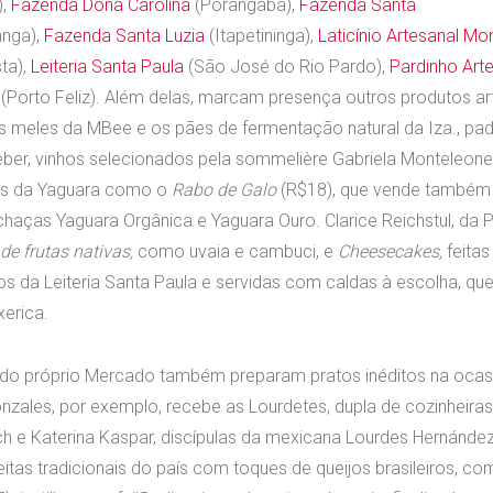
),
Fazenda Dona Carolina
(Porangaba),
Fazenda Santa
anga),
Fazenda Santa Luzia
(Itapetininga),
Laticínio Artesanal M
ta),
Leiteria Santa Paula
(São José do Rio Pardo),
Pardinho Art
(Porto Feliz). Além delas, marcam presença outros produtos ar
 meles da MBee e os pães de fermentação natural da Iza., pada
eber, vinhos selecionados pela sommelière Gabriela Monteleone
ues da Yaguara como o
Rabo de Galo
(R$18), que vende também
chaças Yaguara Orgânica e Yaguara Ouro. Clarice Reichstul, da 
de frutas nativas,
como uvaia e cambuci, e
Cheesecakes,
feita
os da Leiteria Santa Paula e servidas com caldas à escolha, que
erica.
 do próprio Mercado também preparam pratos inéditos na ocas
zales, por exemplo, recebe as Lourdetes, dupla de cozinheira
h e Katerina Kaspar​, discípulas da mexicana Lourdes Hernández
itas tradicionais do país com toques de queijos brasileiros, c