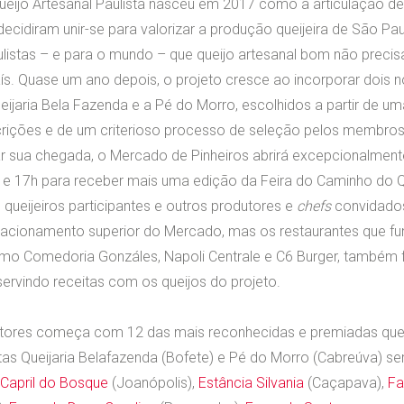
eijo Artesanal Paulista nasceu em 2017 como a articulação d
ecidiram unir-se para valorizar a produção queijeira de São Pa
listas – e para o mundo – que queijo artesanal bom não precisa
ís. Quase um ano depois, o projeto cresce ao incorporar dois 
ueijaria Bela Fazenda e a Pé do Morro, escolhidos a partir de 
scrições e de um criterioso processo de seleção pelos membros
sua chegada, o Mercado de Pinheiros abrirá excepcionalment
h e 17h para receber mais uma edição da Feira do Caminho do Q
 queijeiros participantes e outros produtores e
chefs
convidados
acionamento superior do Mercado, mas os restaurantes que f
como Comedoria Gonzáles, Napoli Centrale e C6 Burger, também 
ervindo receitas com os queijos do projeto.
sitores começa com 12 das mais reconhecidas e premiadas quei
tas Queijaria Belafazenda (Bofete) e Pé do Morro (Cabreúva) se
Capril do Bosque
(Joanópolis),
Estância Silvania
(Caçapava),
Fa