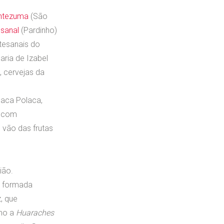
ontezuma
(São
esanal
(Pardinho)
tesanais do
ria de Izabel
, cervejas da
Paca Polaca,
s com
 vão das frutas
ião.
s formada
, que
omo a
Huaraches