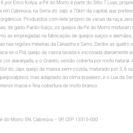
 por Erico Kolya, a Pé do Morro é parte do Sítio 7 Luas, propr
da em Cabreúva, na Serra do Japí, a 70km da capital, que pretend
 orgânicos. Produzidos com leite próprio de vacas da raça Jers
as, de gado Pardo-Suíço, os queijos da Pé do Morro misturam 
omo as empregadas na fabricação de queijos suíços e alemães, 
as nas regiões mineiras da Canastra e Serro. Dentre as quatro 
taca-se o Piá, queijo de casca lavada e escovada diariamente 
cor alaranjada, e o Granito, versão coberta por mofo natural. A
 Sol do Japi, queijo de massa semi-cozida, maturado por 3, 6 o
queijosalpinos, mas adaptado ao clima brasileiro, e o Lua da Ser
nterior macia e fina cobertura de mofo branco.
é do Morro SN, Cabreúva – SP, CEP 13315-000