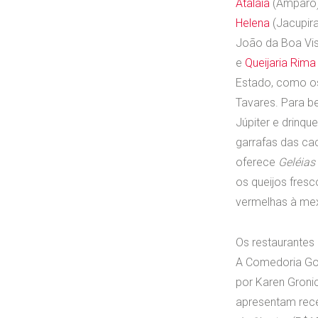
Atalaia
(Amparo
Helena
(Jacupir
João da Boa Vis
e
Queijaria Rima
Estado, como os
Tavares. Para b
Júpiter e drinq
garrafas das ca
oferece
Geléias 
os queijos fresc
vermelhas à mex
Os restaurantes
A Comedoria Gon
por Karen Gronic
apresentam rece