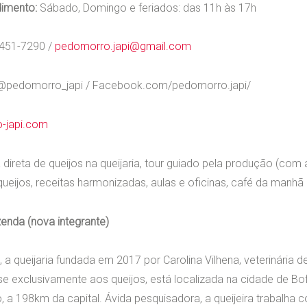
dimento:
Sábado, Domingo e feriados: das 11h às 17h
9451-7290 /
pedomorro.japi@gmail.com
@pedomorro_japi / Facebook.com/pedomorro.japi/
-japi.com
direta de queijos na queijaria, tour guiado pela produção (co
eijos, receitas harmonizadas, aulas e oficinas, café da manhã 
zenda (nova integrante)
 a queijaria fundada em 2017 por Carolina Vilhena, veterinária
se exclusivamente aos queijos, está localizada na cidade de Bof
 a 198km da capital. Ávida pesquisadora, a queijeira trabalha c