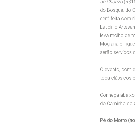
de Chorizo
(R$15
do Bosque, do C
será feita com r
Laticínio Artesa
leva molho de t
Mogiana e Figue
serão servidos c
O evento, com e
toca clássicos e
Conheça abaixo 
do Caminho do Qu
Pé do Morro (no