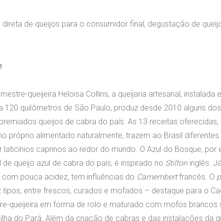
direta de queijos para o consumidor final, degustação de queijo
e
mestre-queijeira Heloisa Collins, a queijaria artesanal, instalad
a 120 quilômetros de São Paulo, produz desde 2010 alguns do
remiados queijos de cabra do país. As 13 receitas oferecidas, 
ho próprio alimentado naturalmente, trazem ao Brasil diferente
 laticínios caprinos ao redor do mundo. O Azul do Bosque, por 
 de queijo azul de cabra do país, é inspirado no
Stilton
inglês. J
 com pouca acidez, tem influências do
Camembert
francês. O
p
z tipos, entre frescos, curados e mofados – destaque para o Ca
re-queijeira em forma de rolo e maturado com mofos brancos 
lha do Pará. Além da criação de cabras e das instalações da qu