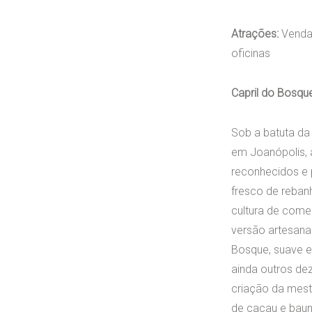
Atrações:
Venda 
oficinas
Capril do Bosqu
Sob a batuta da 
em Joanópolis, 
reconhecidos e p
fresco de reban
cultura de comer
versão artesanal
Bosque, suave e
ainda outros de
criação da mest
de cacau e bauni