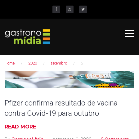
S
k
Facebook
Instagram
Twitter
i
p
t
o
c
Home
/
2020
/
setembro
/
6
o
n
D
t
i
e
n
a
Pfizer confirma resultado de vacina
t
contra Covid-19 para outubro
:
6
READ MORE